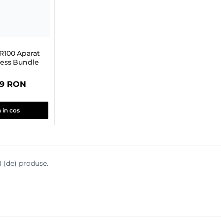
R100 Aparat
less Bundle
99 RON
 in cos
 1 (de) produse.