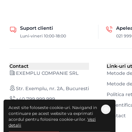
Suport clienti
Apele
Luni-vineri 10:00-18:00
021 999
Contact
Link-uri ut
EXEMPLU COMPANIE SRL
Metode de
Metode de 
Str. Exemplu, nr. 2A, Bucuresti
Politica r
+40 799 999 999
Autentific
Acest site foloseste cookie-uri. Navigand in
contact@exemplu.ro
continuare pe acest website va exprimati
Contact
acordul pentru folosirea cookie-urilor.
Vezi
detalii