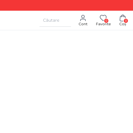
Căutare
0
0
Cont
Favorite
Coș