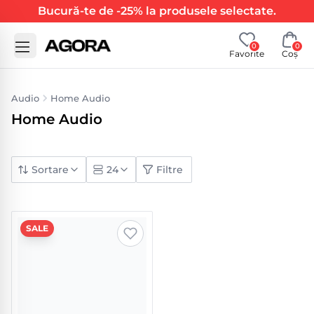
Bucură-te de -25% la produsele selectate.
0
0
Favorite
Coș
Audio
Home Audio
Home Audio
Sortare
24
Filtre
SALE