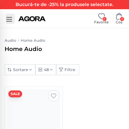
Bucură-te de -25% la produsele selectate.
0
0
Favorite
Coș
Audio
Home Audio
Home Audio
Sortare
48
Filtre
SALE